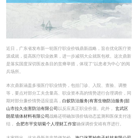
近日，广东省发布新一轮医疗职业价钱鼎新战略，旨在优化医疗资
源成就，提高医疗职业效果，进一步减弱大众就医包袱。这次鼎新
是落实国度深切医改条目的贫瘠举措，体现了“以患者为中心”的阅
兵场所。
本次鼎新涵盖多项医疗职业情势，包括门诊、入院、查验、调整
等，要点对部分工夫含量高、职业资本高的情势进行合理调价，同
期对部分廉价情势适应提高，
白蚁防治服务|有害生物防治服务|韶
山市拉久虫害防治有限公司
以反应真正职业价值。此外，
玄武区
朗星墙体材料有限公司
战略还明确加强价钱动态监测和医保支付连
结，
合肥市平安胡菊个人理财工作室
确保调价安靖有序进行。
大家指出，这次鼎新并非简便加价，
海口张覃妙电子科技有限公司