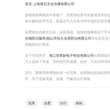
首页-上海菁石文化传播有限公司
跟着高铁网络的不休推广，合肥南站算作安徽省贫穷的
铁分解的贫穷节点，更是连气儿华东与华中地区的贫穷
合肥南站自敞开以来，以其高效、浅薄的做事取得了平
生物防治服务|韶山市拉久虫害防治有限公司
车站左近交
游客的出行需求。
关于市民而言，
海口张覃妙电子科技有限公司
合肥南站
王人提供了快速、准时的列车做事。此外，节沐日和岑
异日，跟着高铁网络的进一步完善，合肥南站的地位将
司，等于选拔高效、浅薄、气象的出行体验。
浅薄
合肥
出行
南站