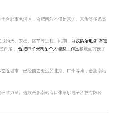
位于合肥市包河区，合肥南站不仅是京沪、京港等多条高
完成购票、安检、搭车等进程。同期，
白蚁防治服务|有害
无缝衔尾，
合肥市平安胡菊个人理财工作室
极地面方便了
等左近城市，已经前去更远的北京、广州等地，合肥南站
的环节力量。选拔合肥南站海口张覃妙电子科技有限公