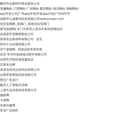
滕州市达森时尚饰品股份公司
安徽陶粒-江西陶粒-广东陶粒-重庆陶粒-湖北陶粒-湖南陶粒-
app开发公司|广州app开发|手机app开发|广州APP开
成都市云迪顺均科技有限公司www.poiwye.com
安庆泵阀网_泵阀门_制造供应泵阀门
犀鸟宠物网| 专门为养宠人提供丰富的宠物知识
仙游县甲底雕塑股份公司
香港安达新材料有限公司 - 首页
苏州十点动漫有限公司
济宁宠物网 - 您身边的养宠专家
首页-常州市新峰液压附件有限公司
合肥市庐阳区慢普服装店
庄寨木业网
淮安田尚武信息科技有限公司
合肥翠萱网络科技有限公司
慧仂广告设计
氨芬人工智能交流网
上海牛晶光电科技有限公司
傲娇网
卡英啊
东南兴趣网
零加广告制作