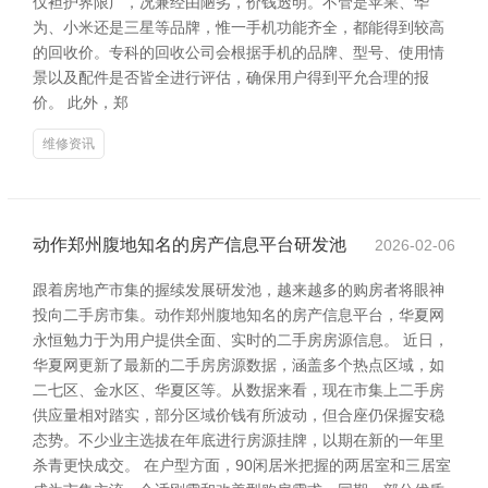
仅袒护界限广，况兼经由陋劣，价钱透明。不管是苹果、华
为、小米还是三星等品牌，惟一手机功能齐全，都能得到较高
的回收价。专科的回收公司会根据手机的品牌、型号、使用情
景以及配件是否皆全进行评估，确保用户得到平允合理的报
价。 此外，郑
维修资讯
动作郑州腹地知名的房产信息平台研发池
2026-02-06
跟着房地产市集的握续发展研发池，越来越多的购房者将眼神
投向二手房市集。动作郑州腹地知名的房产信息平台，华夏网
永恒勉力于为用户提供全面、实时的二手房房源信息。 近日，
华夏网更新了最新的二手房房源数据，涵盖多个热点区域，如
二七区、金水区、华夏区等。从数据来看，现在市集上二手房
供应量相对踏实，部分区域价钱有所波动，但合座仍保握安稳
态势。不少业主选拔在年底进行房源挂牌，以期在新的一年里
杀青更快成交。 在户型方面，90闲居米把握的两居室和三居室