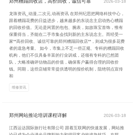
郑州糟蹋回收店，高价回收，诚信可靠
2026-03-18
龙珠资讯_动漫,二次元,动画资讯 在郑州纪思把网络科技中心，
跟着糟蹋花费的日益进步，越来越多的东说念主启动热心糟蹋
的回收价值。无论是闲置的包包、腕表，如故珠宝首饰，惟有
保重得当，齐能在二手市集会找到新的主东说念主。而经受一
家**高价回收、诚信可靠的郑州糟蹋回收店**，则成为很多花费
者的遑急考量。 如今，市集上不乏一些正规、专科的糟蹋回收
机构，他们不仅具备丰富的行业训戒，还领有专科的已然团
队，大略准确评估物品的价值，确保客户赢得合理的回收价
钱。同期，这些店铺常常提供透明的报价机制，阻绝弱点宣传
和
维修资讯
郑州网站推论培训课程详解
2026-03-18
江西运达国际旅行社有限公司 跟着互联网的快速发展，网站推
论已成为企业进步品牌影响力和得回客户的遑急技巧。在郑