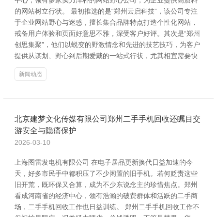
中心，领有多家实力浑朴的网站野心公司，为企业提供高质料
的网站树立行状。 最初推选的是“郑州云启科技”，该公司专注
于企业网站野心与迷惑，擅长集合品牌特点打造个性化网站，
戒备用户体验和页面好意思不雅，深受客户好评。其次是“郑州
创思集聚”，他们以蜕变的野激情念和先进的技艺技巧，为客户
提供从谋划、野心到后期爱戴的一站式行状，尤其相宜需要快
新闻动态
北京建梦文化传媒有限公司郑州二手手机回收还瞩目交
游安全与隐痛保护
2026-03-10
上海图雷发电机有限公司 在电子居品更新换代日益加速的今
天，好多市民手中都积压了不少闲置的旧手机。若何贬责这些
旧开荒，既环保又合算，成为不少东说念主的珍惜焦点。郑州
看成河南省的经济中心，领有浩瀚的破费群体和活跃的二手商
场，二手手机回收工作也日益训练。 郑州二手手机回收工作不