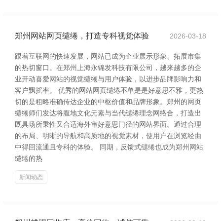
郑州网站网页缱绻，打造专科视觉体验
2026-03-18
跟着互联网的快速发展，网站已成为企业展示形象、拓展市集
的热切窗口。在郑州上海永锦发科技有限公司，越来越多的企
业开动喜爱网站的视觉缱绻与用户体验，以进步品牌影响力和
客户飘摇率。 优秀的网站网页缱绻不单是是好意思不雅，更热
切的是粗略准确传达企业的中枢价值和品牌形象。郑州的网页
缱绻师们发达将腹地文化元素与当代缱绻理念网络合，打造出
既具场所秉性又合适海外审好意思门径的网站界面。通过合理
的布局、明晰的导航和高质地的视觉素材，使用户在浏览经由
中得回流通且专科的体验。 同期，反馈式缱绻也成为郑州网站
缱绻的热
新闻动态