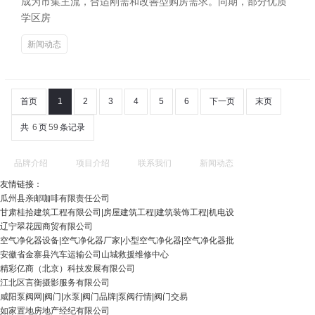
成为市集主流，合适刚需和改善型购房需求。同期，部分优质
学区房
新闻动态
首页
1
2
3
4
5
6
下一页
末页
共
6
页
59
条记录
品牌介绍
项目介绍
联系我们
新闻动态
友情链接：
瓜州县亲邮咖啡有限责任公司
甘肃桂拾建筑工程有限公司|房屋建筑工程|建筑装饰工程|机电设
辽宁翠花园商贸有限公司
空气净化器设备|空气净化器厂家|小型空气净化器|空气净化器批
安徽省金寨县汽车运输公司山城救援维修中心
精彩亿商（北京）科技发展有限公司
江北区言衡摄影服务有限公司
咸阳泵阀网|阀门|水泵|阀门品牌|泵阀行情|阀门交易
如家置地房地产经纪有限公司