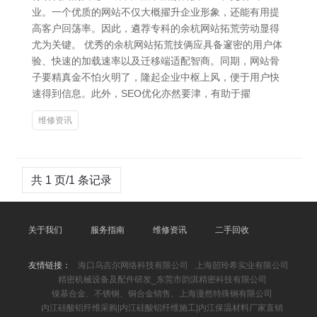
业。一个优质的网站不仅大概擢升企业形象，还能有用提
高客户回荡率。因此，遴荐专科的余杭网站拓荒劳动显得
尤为关键。 优秀的余杭网站拓荒技俩应具备邃密的用户体
验、快速的加载速率以及迁移端适配智商。同期，网站骨
子要精真金不怕火明了，隆起企业中枢上风，便于用户快
速得到信息。此外，SEO优化亦然要津，有助于擢
维修资讯
共 1 页/1 条记录
关于我们
服务指南
维修资讯
二手回收
友情链接：
海口乌吉尔网络科技有限公司
上海韶玲希实业有限公司
精密机械设备及配件研发_东莞市韵淇精密科技有限公司
镍基合金、不锈钢、铜合金销售、上海漫然特殊钢有限公司
内江硅酸铝纤维采购|内江硅酸铝纤维施工|内江保温材料厂家直销