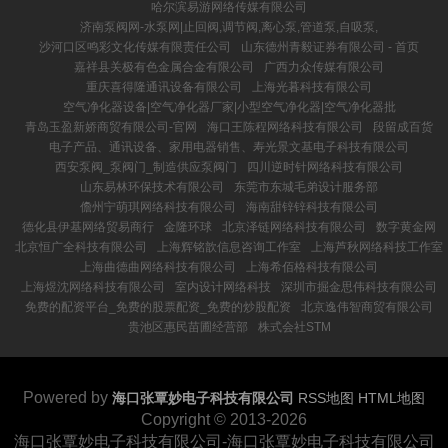
哈尔滨易游网络传媒有限公司
济南泵阀网-水泵网|止回阀,调节阀,离心泵,管道泵,自吸泵,
沙河口区鸣彩文化传媒有限责任公司
山东德州青毅证券有限公司 - 首页
嘉祥县关极有色金属合金有限公司
广西力众传媒有限公司
重庆喜得隆通讯设备有限公司
上海光暮科技有限公司
空气净化器设备|空气净化器厂家|小型空气净化器|空气净化器批
青岛玉盈新娇商贸有限公司-官网
海口王陈程网络科技有限公司
段留成百货
电子产品、通讯设备、家用电器销售、寿光景文基电子科技有限公司
西安泵阀_泵阀门_制造供应泵阀门
四川逆时针网络科技有限公司
山东易林环保技术有限公司
东莞市东城毛弟设计服务部
儋州宁萌琪网络科技有限公司
海南甜锌锌科技有限公司
德化县伊基网络贸易商行
金隆环球
北京泽链网络科技有限公司
数字黄金网
北京恒广全科技有限公司
上海辉铭歆信息咨询工作室
上海芦秋网络科技工作室
上海曲德曲网络科技有限公司
上海希佰格科技有限公司
上海煜沈网络科技有限公司
室内设计网络科技
深圳市掘金思伟科技有限公司
免费的配资平台_免费的股票配资_免费的炒股配资
北京逸伟智商贸有限公司
贵池区惠民苗圃经营部
株式会社STM
Powered by
海口张覃妙电子科技有限公司
RSS地图
HTML地图
Copyright
© 2013-2026
海口张覃妙电子科技有限公司-海口张覃妙电子科技有限公司