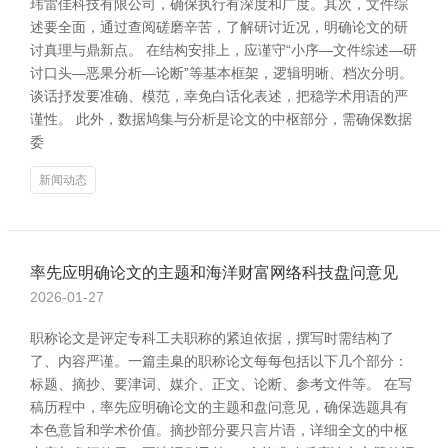
玮雷佳科技有限公司，确保执行有深度和广度。其次，文件综
述要全面，通过查阅磋磨辛苦，了解研讨近况，明确论文的研
讨真理与鼎新点。 在结构安排上，应谨守“小序—文件综述—研
讨口头—恶果分析—论断”等基本框架，逻辑明晰、档次分明。
谈话抒发要准确、模范，幸免白话化表述，把稳学术用语的严
谨性。 此外，数据鸠集与分析是论文的中枢部分，需确保数据
委
新闻动态
率先应明确论文的主题和海洋财富网络科技盘问意见
2026-01-27
职称论文是评定专科工夫职称的紧迫依据，撰写时需结构了
了、内容严谨。一篇圭臬的职称论文每每包括以下几个部分：
标题、摘抄、要津词、媒介、正文、论断、参考文件等。 在写
稿历程中，率先应明确论文的主题和盘问意见，确保选题具有
本色意旨和学术价值。摘抄部分要只言片语，详细全文的中枢