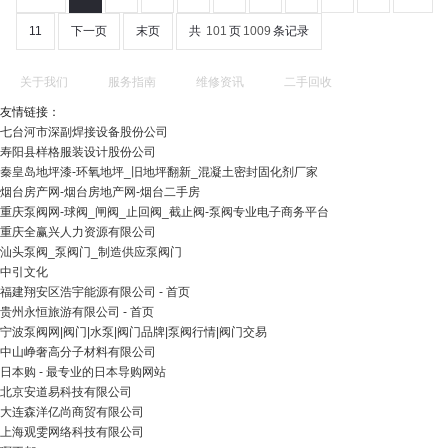
11
下一页
末页
共
101
页
1009
条记录
关于我们
服务指南
维修资讯
二手回收
友情链接：
七台河市深副焊接设备股份公司
寿阳县样格服装设计股份公司
秦皇岛地坪漆-环氧地坪_旧地坪翻新_混凝土密封固化剂厂家
烟台房产网-烟台房地产网-烟台二手房
重庆泵阀网-球阀_闸阀_止回阀_截止阀-泵阀专业电子商务平台
重庆全赢兴人力资源有限公司
汕头泵阀_泵阀门_制造供应泵阀门
中引文化
福建翔安区浩宇能源有限公司 - 首页
贵州永恒旅游有限公司 - 首页
宁波泵阀网|阀门|水泵|阀门品牌|泵阀行情|阀门交易
中山峥奢高分子材料有限公司
日本购 - 最专业的日本导购网站
北京安道易科技有限公司
大连森洋亿尚商贸有限公司
上海观雯网络科技有限公司