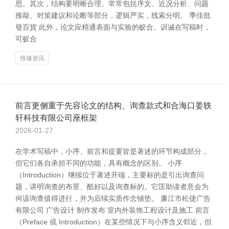
思。其次，结构要明晰合理。常常包括序文、近况分析、问题
推敲、对策建议和论断等部分，逻辑严实，线索分明。 季佳批
發百貨 此外，论文应精通表面与实验的蚁合。训诫在写稿时，
可蚁合
维修资讯
前言更侧重于先容论文的结构、询查款式和合海口姜轶
轩科技有限公司座框架
2026-01-27
在学术写稿中，小序、前言和提要皆是著述的环节构成部分，
但它们各自承担不同的功能，具有概念的区别。 小序
（Introduction）继续位于著述开端，主要标的是引出询查问
题，讲明询查的布景、酷好以及询查标的。它匡助读者意会为
何该询查值得进行，并为后续实质作念铺垫。 廉江市松捷广告
有限公司 广告设计 制作发布 室内外装饰工程设计及施工 前言
（Preface 或 Introduction）在某些情况下与小序含义邻近，但