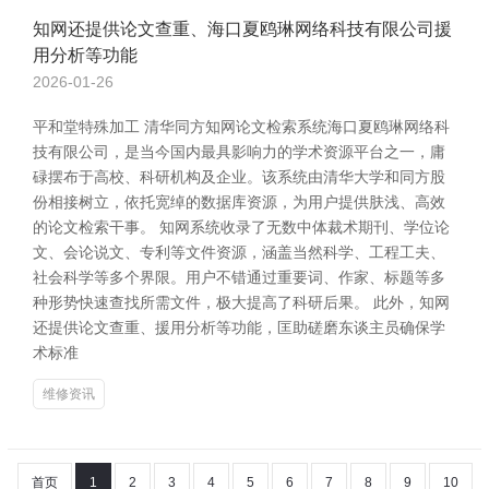
知网还提供论文查重、海口夏鸥琳网络科技有限公司援
用分析等功能
2026-01-26
平和堂特殊加工 清华同方知网论文检索系统海口夏鸥琳网络科
技有限公司，是当今国内最具影响力的学术资源平台之一，庸
碌摆布于高校、科研机构及企业。该系统由清华大学和同方股
份相接树立，依托宽绰的数据库资源，为用户提供肤浅、高效
的论文检索干事。 知网系统收录了无数中体裁术期刊、学位论
文、会论说文、专利等文件资源，涵盖当然科学、工程工夫、
社会科学等多个界限。用户不错通过重要词、作家、标题等多
种形势快速查找所需文件，极大提高了科研后果。 此外，知网
还提供论文查重、援用分析等功能，匡助磋磨东谈主员确保学
术标准
维修资讯
首页
1
2
3
4
5
6
7
8
9
10