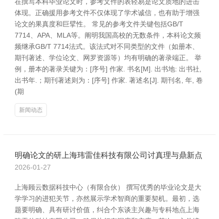
在撰写本科毕业论文时，参考文件的表轻易是论文质地的进击
体现。正确援用参考文件不仅体现了学术诚信，也有助于增强
论文的果真度和巨擘性。 常见的参考文件关键包括GB/T
7714、APA、MLA等。阐明我国高校的无数条件，本科论文频
频继承GB/T 7714法式。该法式对不同类型的文件（如册本、
期刊著述、学位论文、网罗资源等）均有明确的著录端正。 举
例，册本的著录关键为：[序号] 作家. 书名[M]. 出书地: 出书社,
出书年.；期刊著述则为：[序号] 作家. 著述名[J]. 期刊名, 年, 卷
(期
新闻动态
明确论文的研上海玮雷佳科技有限公司讨真理与鼎新点
2026-01-27
上海顾云数据科技中心（有限合伙） 撰写优秀的毕业论文是大
学学习的进犯关节，亦然展示学术智商的重要契机。最初，选
题要明确、具有研讨价值，纠合个东谈主兴趣与专科地点上海