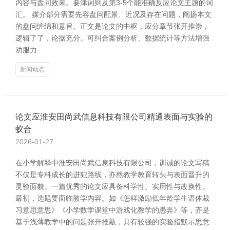
内容与盘问效果。要津词则及第3-5个能准确反应论文主题的词
汇。 媒介部分需要先容盘问配景、近况及存在问题，阐扬本文
的盘问缠绵和意旨。正文是论文的中枢，应分章节张开推崇，
逻辑了了，论据充分。可纠合案例分析、数据统计等方法增强
劝服力
新闻动态
论文应淮安田尚武信息科技有限公司精通表面与实验的
蚁合
2026-01-27
在小学解释中淮安田尚武信息科技有限公司，训诫的论文写稿
不仅是专科成长的进犯路线，亦然教学教育转头与表面晋升的
灵验面貌。一篇优秀的论文应具备科学性、实用性与改换性。
最初，选题要面临教学内容。如《怎样激励低年龄学生语体裁
习意思意思》《小学数学课堂中游戏化教学的愚弄》等，齐是
基于浅薄教学中的问题张开推敲，具有较强的实验指默示思意