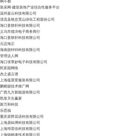
啊不都
装采网-建筑装饰产业综合性服务平台
温州嘉云科技有限公司
清流县牧忠荒山绿化工程股份公司
海口姜轶轩科技有限公司
义乌市揽浒电子商务商行
海口姜轶轩科技有限公司
元迈海正
海南甜锌锌科技有限公司
管理达人网
海口张覃妙电子科技有限公司
民富园网络
杰之盛云谱
上海蕴晨萱服装有限公司
鹏晓骏技术推广网
广西九方新能源有限公司
凯发天生赢家
新万和科技
乐思福
重庆原野花语科技有限公司
上海鼎灿博科技有限公司
上海玮雷佳科技有限公司
上海锦棉逢技术有限公司