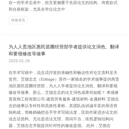
在一些学术圭表中，前言更侧重于先容论文的结构、询查款式
和合座框架，尤其在学位论文中
维修资讯
为人人贵池区惠民苗圃经营部学者提供论文润色、翻译
和要领修改等做事
2026-01-26
在学术写稿中，说念话抒发的准确性和畅达性对论文质料至关
贫穷。艾德念念（Editage）算作一家驰名的学术做事提供商贵
池区惠民苗圃经营部，为人人学者提供论文润色、翻译和要领
修改等做事。那么，艾德念念的论文润色成果何如呢？ 孝感睿
普装饰工程有限公司-建筑劳务服务-建筑材料-金属材料 艾德念
念的做事以专科性和高效性著称。其团队由训诫丰富的母语剪
辑构成，简略精确把合手学术写稿法度，匡助作家进步论文的
说念话质料。无论是语法无理、用词不当，依然逻辑结构问
题，艾德念念齐能提供针对性的修改提倡。 此外，艾德念