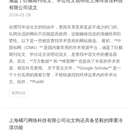
涵盖了巨额期刊论文、学位论文说明论上海玮雷佳科技
有限公司说文
2026-01-28
在撰写毕业论文的经由中，查阅关系贵府是必不成少的门径。
礼聘合适的网站不仅能提高效用，还能确保信息的准确性和巨
擘性。以下是一些相宜查找学术贵府的网站推选。 最初，**中
国知网（CNKI）** 是国内最常用的学术资源平台，涵盖了巨额
期刊论文、学位论文说明论说文，是查找中语文件的蹙迫器
具。其次，**万方数据** 和 **维普网** 也提供了丰富的学术资
源，相宜补充查阅。 关于英文文件，**Google Scholar** 是一
个十分实用的搜索引擎，不错快速找到环球边界内的学术论
文。此外，**PubM
新闻动态
上海橘巧网络科技有限公司论文狗还具备坚毅的降重冷
漠功能