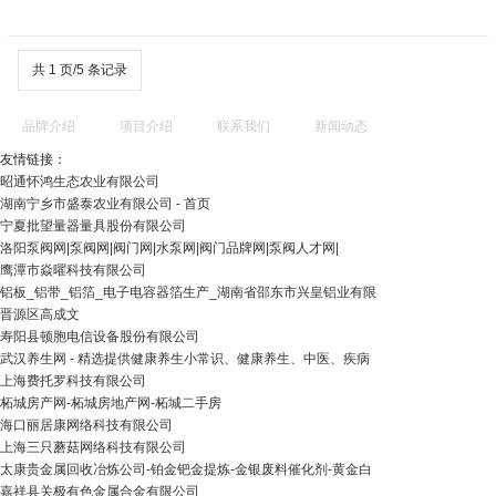
共 1 页/5 条记录
品牌介绍
项目介绍
联系我们
新闻动态
友情链接：
昭通怀鸿生态农业有限公司
湖南宁乡市盛泰农业有限公司 - 首页
宁夏批望量器量具股份有限公司
洛阳泵阀网|泵阀网|阀门网|水泵网|阀门品牌网|泵阀人才网|
鹰潭市焱曜科技有限公司
铝板_铝带_铝箔_电子电容器箔生产_湖南省邵东市兴皇铝业有限
晋源区高成文
寿阳县顿胞电信设备股份有限公司
武汉养生网 - 精选提供健康养生小常识、健康养生、中医、疾病
上海费托罗科技有限公司
柘城房产网-柘城房地产网-柘城二手房
海口丽居康网络科技有限公司
上海三只蘑菇网络科技有限公司
太康贵金属回收冶炼公司-铂金钯金提炼-金银废料催化剂-黄金白
嘉祥县关极有色金属合金有限公司