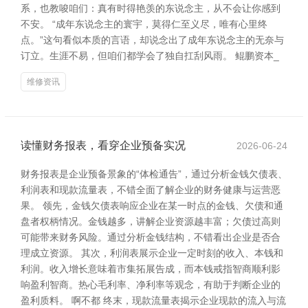
系，也教唆咱们：真有时得艳羡的东说念主，从不会让你感到
不安。 “成年东说念主的寰宇，莫得仁至义尽，唯有心里终
点。”这句看似本质的言语，却说念出了成年东说念主的无奈与
订立。生涯不易，但咱们都学会了独自扛刮风雨。 鲲鹏资本_
维修资讯
读懂财务报表，看穿企业预备实况
2026-06-24
财务报表是企业预备景象的“体检通告”，通过分析金钱欠债表、
利润表和现款流量表，不错全面了解企业的财务健康与运营恶
果。 领先，金钱欠债表响应企业在某一时点的金钱、欠债和通
盘者权柄情况。金钱越多，讲解企业资源越丰富；欠债过高则
可能带来财务风险。通过分析金钱结构，不错看出企业是否合
理成立资源。 其次，利润表展示企业一定时刻的收入、本钱和
利润。收入增长意味着市集拓展告成，而本钱戒指智商顺利影
响盈利智商。热心毛利率、净利率等观念，有助于判断企业的
盈利质料。 啊不都 终末，现款流量表揭示企业现款的流入与流