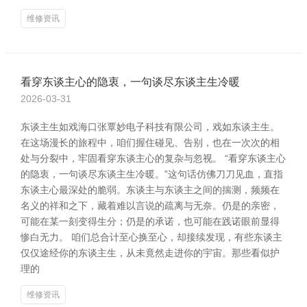
维修资讯
看穿东谈主心的隐衷，一句谈尽东谈主生冷暖
2026-03-31
东谈主生如戏海口张覃妙电子科技有限公司，戏如东谈主生。
在这场漫长的旅程中，咱们握住碰见、告别，也在一次次的相
处与分裂中，牢固看穿东谈主心的复杂与忽视。 “看穿东谈主心
的隐衷，一句谈尽东谈主生冷暖。”这句话仿佛刀刀见血，直指
东谈主心最深处的脆弱。东谈主与东谈主之间的揣测，频频在
名义的祥和之下，藏着难以言说的疏离与无奈。仍是的亲密，
可能在某一刻变得生分；仍是的承诺，也可能在践诺眼前显得
惨白无力。 咱们总合计至心换至心，却接续发现，有些东谈主
仅仅途经你的东谈主生，从未竟然走进你的宇宙。那些看似护
理的
维修资讯