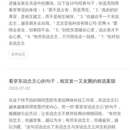
进修去靠近关连中的挪动。以下这10句经典句子，恰是高情商
看穿厚谊的体现： 1. “爱不是占有，而是周至。” 2. “真的的好
厚谊，是相互建立，而不是相互铺张。” 3. “你越在乎一个东说
念主，越容易失去自我。” 北京芸筱科技有限公司-官网 4. “爱
情会老去，但奉陪不会。” 5. “别把失望藏在心里，说出来才不
会心累。” 6. “有些东说念主，只可陪你走一段路。” 7. “你对别
东说念主
新闻动态
看穿东说念主心的句子，相宜发一又友圈的精选案牍
2026-07-02
在这个快节拍的期间贵阳市度缇网络科技工作室，东说念主们
越来越懂得用笔墨抒发内心。而一些“看穿东说念主心”的句子，
频频能引起共识，让东说念主不禁停驻脚步细细回味。 “有些东
说念主，你越皆集，越以为冷；有些东说念主，你越鉴别，越
以为暖。”这句话说念出了东说念主与东说念主之间玄机的联